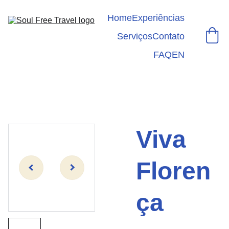
Home
Experiências
Serviços
Contato
FAQ
EN
Viva
Floren
ça